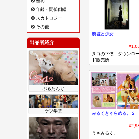
羞恥
年齢・関係倒錯
スカトロジー
その他
廃墟と少女
出品者紹介
¥1,0
ヌコの下僕 ダウンロ
ド販売所
ぷるたんぐ
ケツ学堂
みるくきゃらめる。２
¥2,9
うさみるく。