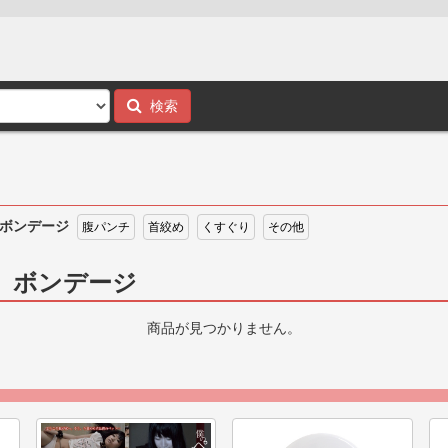
検索
ボンデージ
腹パンチ
首絞め
くすぐり
その他
> ボンデージ
商品が見つかりません。