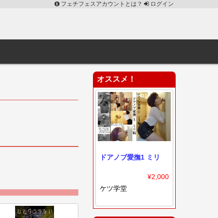
フェチフェスアカウントとは？
ログイン
オススメ！
ドアノブ愛撫1 ミリ
¥2,000
ケツ学堂