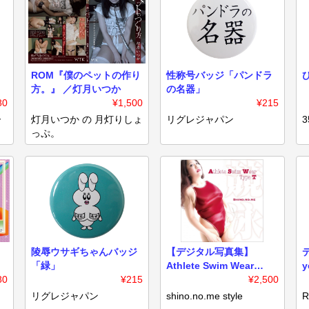
ROM『僕のペットの作り
性称号バッジ「パンドラ
方。』 ／灯月いつか
の名器」
80
¥1,500
¥215
ー
灯月いつか の 月灯りしょ
リグレジャパン
3
っぷ。
陵辱ウサギちゃんバッジ
【デジタル写真集】
「緑」
Athlete Swim Wear
y
80
¥215
Type T
¥2,500
リグレジャパン
shino.no.me style
R