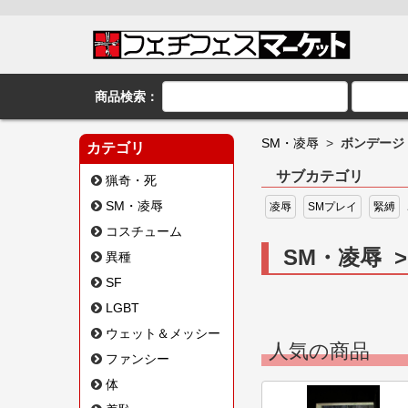
商品検索：
SM・凌辱
>
ボンデージ
カテゴリ
サブカテゴリ
猟奇・死
SM・凌辱
凌辱
SMプレイ
緊縛
コスチューム
SM・凌辱 
異種
SF
LGBT
ウェット＆メッシー
人気の商品
ファンシー
体