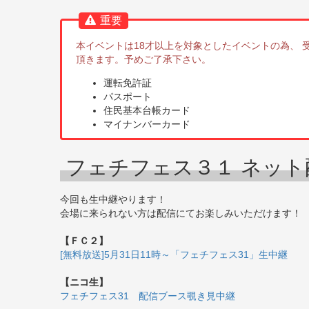
重要
本イベントは18才以上を対象としたイベントの為、
頂きます。予めご了承下さい。
運転免許証
パスポート
住民基本台帳カード
マイナンバーカード
フェチフェス３１ ネット
今回も生中継やります！
会場に来られない方は配信にてお楽しみいただけます！
【ＦＣ２】
[無料放送]5月31日11時～「フェチフェス31」生中継
【ニコ生】
フェチフェス31 配信ブース覗き見中継