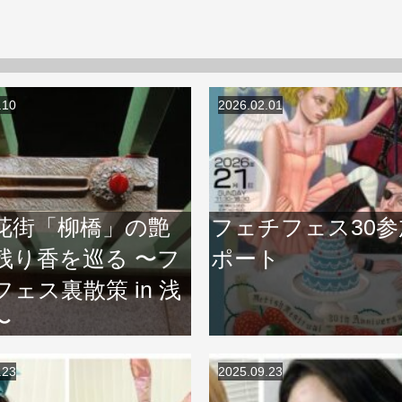
.10
2026.02.01
花街「柳橋」の艶
フェチフェス30参
残り香を巡る 〜フ
ポート
ェス裏散策 in 浅
〜
.23
2025.09.23