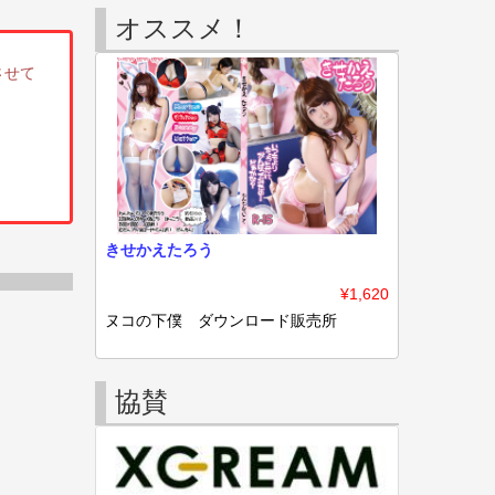
オススメ！
させて
きせかえたろう
¥1,620
ヌコの下僕 ダウンロード販売所
協賛