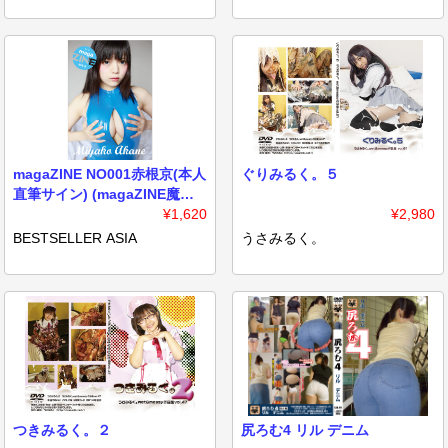
magaZINE NO001赤根京(本人
ぐりみるく。５
直筆サイン) (magaZINE魔画
誌シリーズ)
¥1,620
¥2,980
BESTSELLER ASIA
うさみるく。
つきみるく。２
尻ろむ4 リル デニム