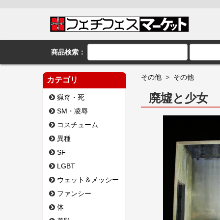
商品検索：
その他
>
その他
カテゴリ
廃墟と少女
猟奇・死
SM・凌辱
コスチューム
異種
SF
LGBT
ウェット＆メッシー
ファンシー
体