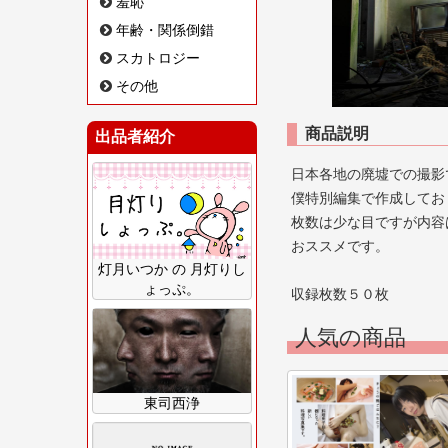
羞恥
年齢・関係倒錯
スカトロジー
その他
商品説明
出品者紹介
日本各地の廃墟での撮影
僕特別編集で作成してお
枚数は少な目ですが内容
おススメです。
灯月いつか の 月灯りし
ょっぷ。
収録枚数５０枚
人気の商品
東司西浄