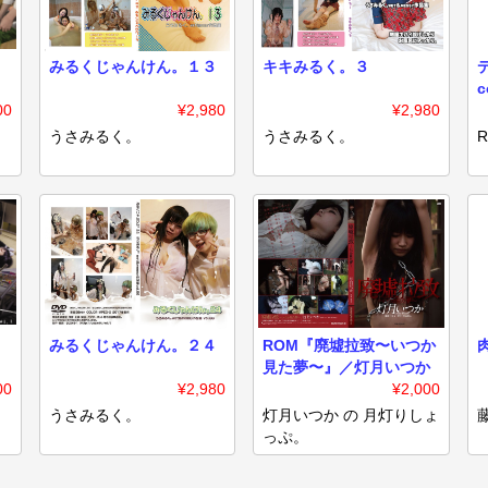
？
みるくじゃんけん。１３
キキみるく。３
c
00
¥2,980
¥2,980
うさみるく。
うさみるく。
R
みるくじゃんけん。２４
ROM『廃墟拉致〜いつか
肉
見た夢〜』／灯月いつか
00
¥2,980
¥2,000
うさみるく。
灯月いつか の 月灯りしょ
っぷ。