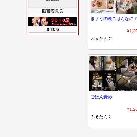
図書委員長
きょうの晩ごはんなに
3510屋
¥1,2
ぷるたんぐ
ごはん責め
¥1,2
ぷるたんぐ