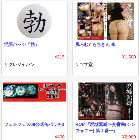
淫語バッジ「勃」
尻ろむ7 もちきん 糸
¥215
¥1,500
リグレジャパン
ケツ学堂
フェチフェス08公式缶バッチ3
ROM『廃墟緊縛〜交響曲(シン
フォニー) 第１番〜』
¥400
¥2,000