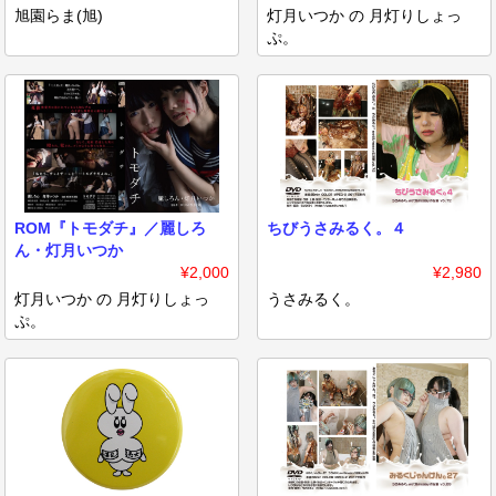
旭園らま(旭)
灯月いつか の 月灯りしょっ
ぷ。
ROM『トモダチ』／麗しろ
ちびうさみるく。４
ん・灯月いつか
¥2,000
¥2,980
灯月いつか の 月灯りしょっ
うさみるく。
ぷ。