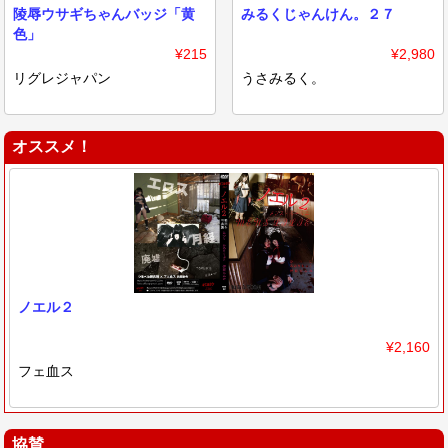
陵辱ウサギちゃんバッジ「黄
みるくじゃんけん。２７
色」
¥215
¥2,980
リグレジャパン
うさみるく。
オススメ！
ノエル２
¥2,160
フェ血ス
協賛