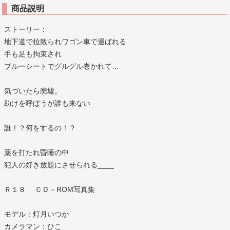
商品説明
ストーリー：
地下道で拉致られワゴン車で運ばれる
手も足も拘束され
ブルーシートでグルグル巻かれて…
気づいたら廃墟。
助けを呼ぼうが誰も来ない
誰！？何をするの！？
薬を打たれ昏睡の中
犯人の好き放題にさせられる____
Ｒ１８ ＣＤ－ROM写真集
モデル：灯月いつか
カメラマン：ひこ