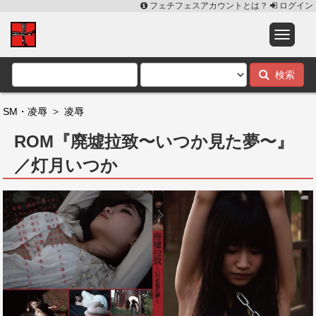
フェチフェスアカウントとは？
ログイン
検索
SM・凌辱
>
凌辱
ROM『廃墟拉致〜いつか見た夢〜』
／灯月いつか