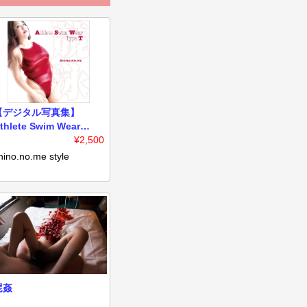
【デジタル写真集】
thlete Swim Wear
ype T
¥2,500
hino.no.me style
屍姦