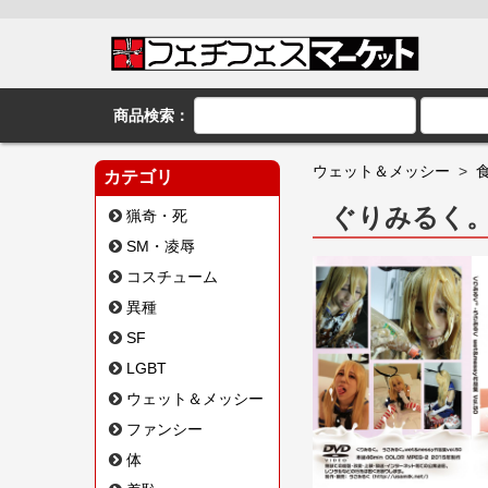
商品検索：
ウェット＆メッシー
>
カテゴリ
ぐりみるく
猟奇・死
SM・凌辱
コスチューム
異種
SF
LGBT
ウェット＆メッシー
ファンシー
体