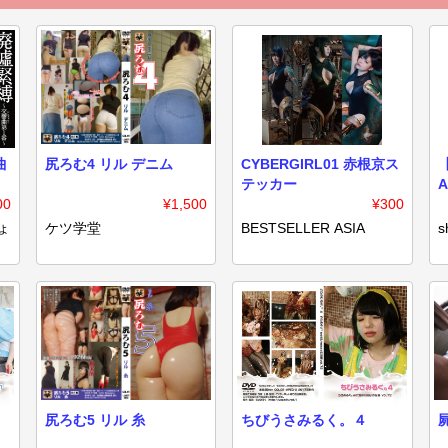
曲
尻ろむ4 リル デニム
CYBERGIRL01 赤根京ス
テッカー
A
00
¥1,500
¥300
T
ょ
ケツ学堂
BESTSELLER ASIA
s
１
尻ろむ5 リル 糸
ちびうさみるく。４