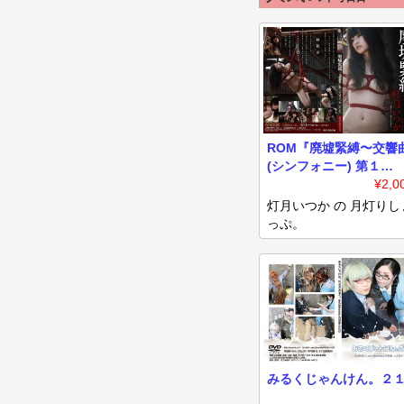
ROM『廃墟緊縛〜交響
(シンフォニー) 第１
番〜』
¥2,0
灯月いつか の 月灯りし
っぷ。
みるくじゃんけん。２