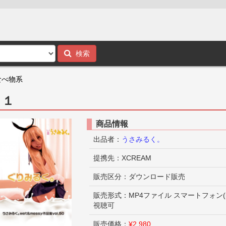
検索
食べ物系
。１
商品情報
出品者：
うさみるく。
提携先：XCREAM
販売区分：ダウンロード販売
販売形式：MP4ファイル スマートフォン(iPhon
視聴可
販売価格：
¥2,980