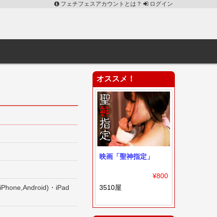
フェチフェスアカウントとは？
ログイン
オススメ！
映画「聖神指定」
¥800
e,Android)・iPad
3510屋