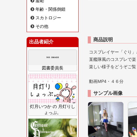
羞恥
年齢・関係倒錯
スカトロジー
その他
商品説明
出品者紹介
コスプレイヤー「ぐり」さ
某艦隊風のコスプレで楽し
楽しい様子をどうぞご覧
図書委員長
動画MP4・４６分
サンプル画像
灯月いつか の 月灯りし
ょっぷ。