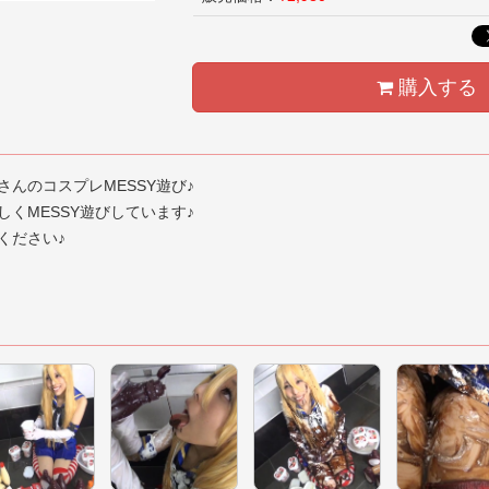
購入する
んのコスプレMESSY遊び♪
くMESSY遊びしています♪
ください♪