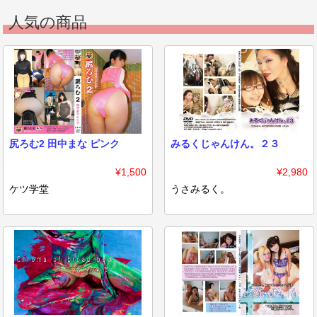
人気の商品
尻ろむ2 田中まな ピンク
みるくじゃんけん。２３
¥1,500
¥2,980
ケツ学堂
うさみるく。