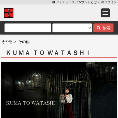
フェチフェスアカウントとは？
ログイン
検索
その他
>
その他
ＫＵＭＡ ＴＯ ＷＡＴＡＳＨＩ