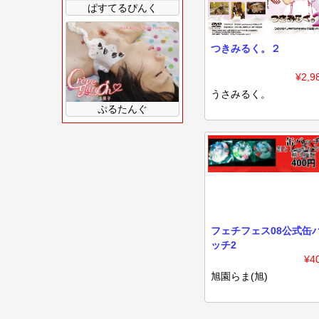
ぱすてるぴんく
つきみるく。２
¥2,9
うさみるく。
ぷるたんぐ
フェチフェス08公式缶
ッチ2
¥4
旭園らま(旭)