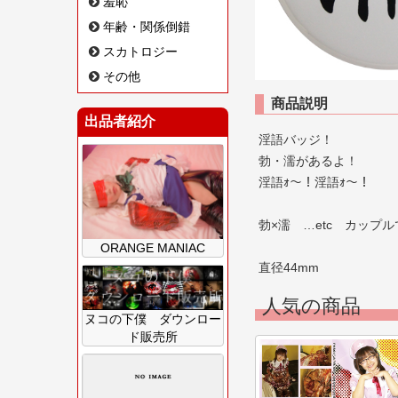
羞恥
年齢・関係倒錯
スカトロジー
その他
商品説明
出品者紹介
淫語バッジ！
勃・濡があるよ！
淫語ｫ～！淫語ｫ～！
勃×濡 …etc カップ
ORANGE MANIAC
直径44mm
人気の商品
ヌコの下僕 ダウンロー
ド販売所