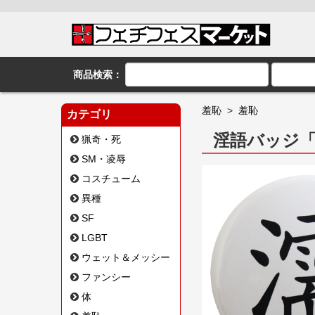
商品検索：
羞恥
>
羞恥
カテゴリ
淫語バッジ
猟奇・死
SM・凌辱
コスチューム
異種
SF
LGBT
ウェット＆メッシー
ファンシー
体