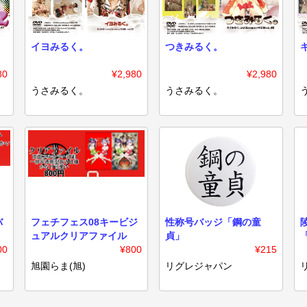
イヨみるく。
つきみるく。
80
¥2,980
¥2,980
うさみるく。
うさみるく。
バ
フェチフェス08キービジ
性称号バッジ「鋼の童
ュアルクリアファイル
貞」
00
¥800
¥215
旭園らま(旭)
リグレジャパン