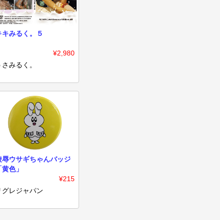
キキみるく。５
¥2,980
うさみるく。
陵辱ウサギちゃんバッジ
「黄色」
¥215
リグレジャパン