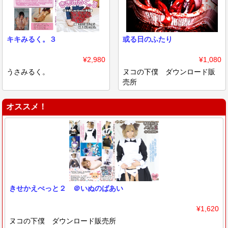
キキみるく。３
或る日のふたり
¥2,980
¥1,080
うさみるく。
ヌコの下僕 ダウンロード販
売所
オススメ！
きせかえぺっと２ ＠いぬのばあい
¥1,620
ヌコの下僕 ダウンロード販売所