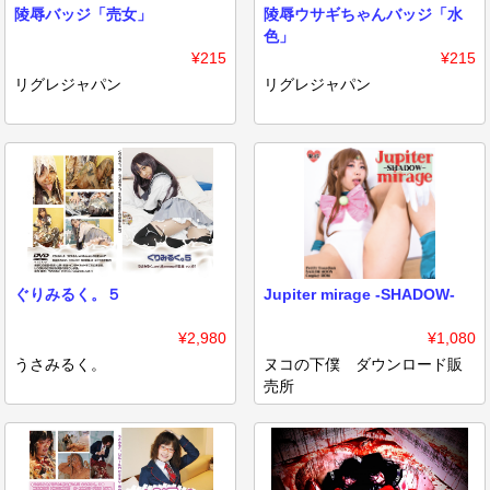
陵辱バッジ「売女」
陵辱ウサギちゃんバッジ「水
色」
¥215
¥215
リグレジャパン
リグレジャパン
ぐりみるく。５
Jupiter mirage -SHADOW-
¥2,980
¥1,080
うさみるく。
ヌコの下僕 ダウンロード販
売所