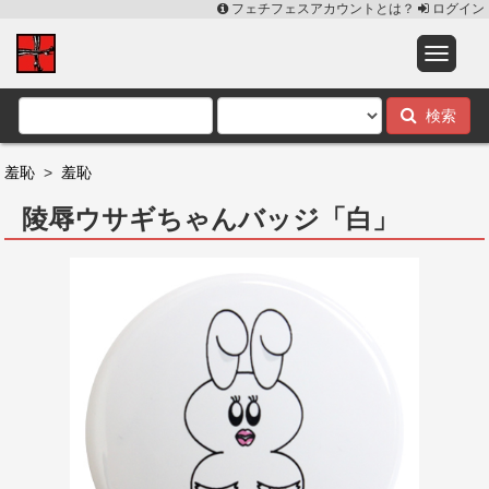
フェチフェスアカウントとは？
ログイン
検索
羞恥
>
羞恥
陵辱ウサギちゃんバッジ「白」