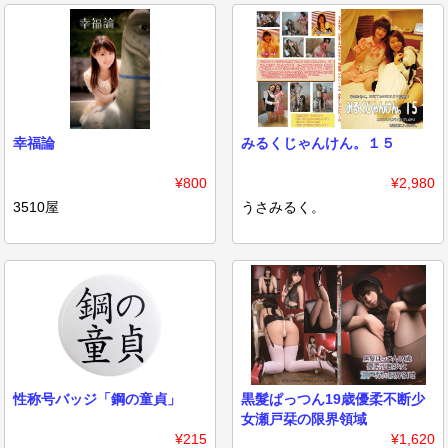
幸福論
みるくじゃんけん。１５
¥800
¥2,980
3510屋
うさみるく。
性称号バッジ「鋼の童貞」
黒髮ぱっつん19歳優柔不断少
女瀬戸栞の限界領域
¥215
¥1,620