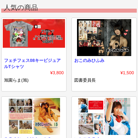
人気の商品
フェチフェス08キービジュア
おこのみひふみ
ルTシャツ
¥3,800
¥1,500
旭園らま(旭)
図書委員長