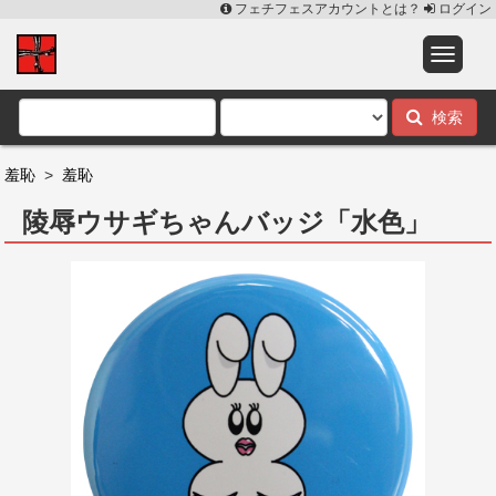
フェチフェスアカウントとは？
ログイン
検索
羞恥
>
羞恥
陵辱ウサギちゃんバッジ「水色」