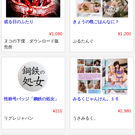
或る日のふたり
きょうの晩ごはんなに？
¥1,080
¥1,200
ヌコの下僕 ダウンロード販
ぷるたんぐ
売所
性称号バッジ「鋼鉄の処女」
みるくじゃんけん。１６
¥215
¥2,980
リグレジャパン
うさみるく。