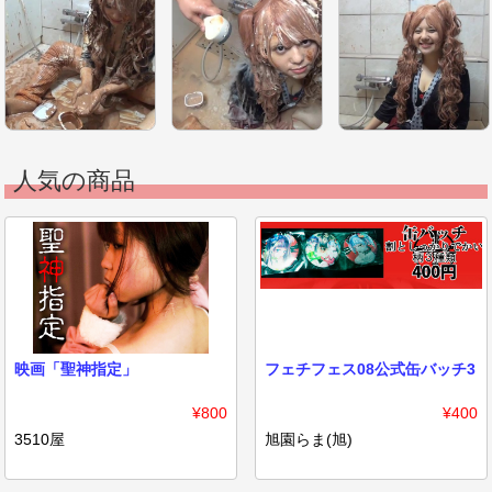
人気の商品
映画「聖神指定」
フェチフェス08公式缶バッチ3
¥800
¥400
3510屋
旭園らま(旭)