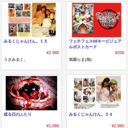
みるくじゃんけん。１５
フェチフェス08キービジュア
ルポストカード
¥2,980
¥200
うさみるく。
旭園らま(旭)
或る日のふたり
みるくじゃんけん。２４
¥1,080
¥2,980