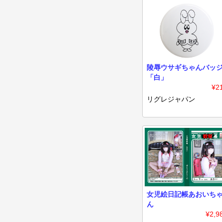
陵辱ウサギちゃんバッ
「白」
¥2
リグレジャパン
女児絵日記帳あおいち
ん
¥2,9