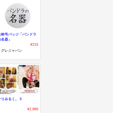
性称号バッジ「パンドラ
の名器」
¥215
リグレジャパン
ぐりみるく。３
¥2,980