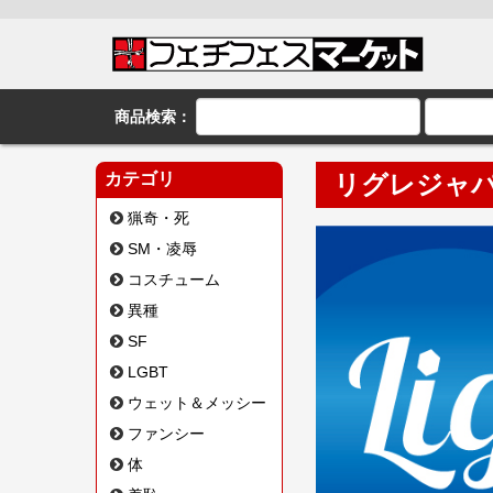
商品検索：
カテゴリ
リグレジャ
猟奇・死
SM・凌辱
コスチューム
異種
SF
LGBT
ウェット＆メッシー
ファンシー
体