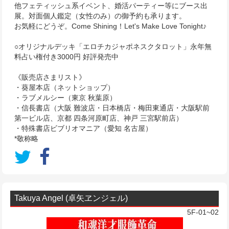
他フェティッシュ系イベント、婚活パーティー等にブース出
展。対面個人鑑定（女性のみ）の御予約も承ります。
お気軽にどうぞ。Come Shining！Let's Make Love Tonight♪
○オリジナルデッキ「エロチカジャポネスクタロット」永年無
料占い権付き3000円 好評発売中
《販売店さまリスト》
・葵屋本店（ネットショップ）
・ラブメルシー（東京 秋葉原）
・信長書店（大阪 難波店・日本橋店・梅田東通店・大阪駅前
第一ビル店、京都 四条河原町店、神戸 三宮駅前店）
・特殊書店ビブリオマニア（愛知 名古屋）
*敬称略
Takuya Angel (卓矢ヱンジェル)
5F-01~02