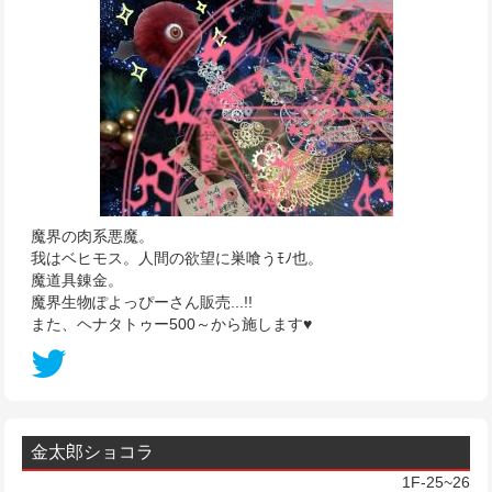
魔界の肉系悪魔。
我はベヒモス。人間の欲望に巣喰うﾓﾉ也。
魔道具錬金。
魔界生物ぽよっぴーさん販売...!!
また、ヘナタトゥー500～から施します♥
金太郎ショコラ
1F-25~26