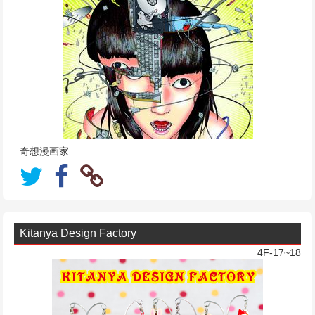
奇想漫画家
Kitanya Design Factory
4F-17~18