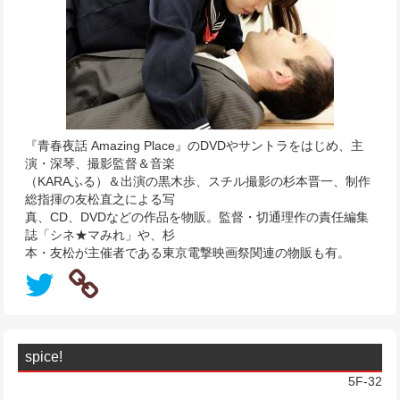
『青春夜話 Amazing Place』のDVDやサントラをはじめ、主
演・深琴、撮影監督＆音楽
（KARAふる）＆出演の黒木歩、スチル撮影の杉本晋一、制作
総指揮の友松直之による写
真、CD、DVDなどの作品を物販。監督・切通理作の責任編集
誌「シネ★マみれ」や、杉
本・友松が主催者である東京電撃映画祭関連の物販も有。
spice!
5F-32