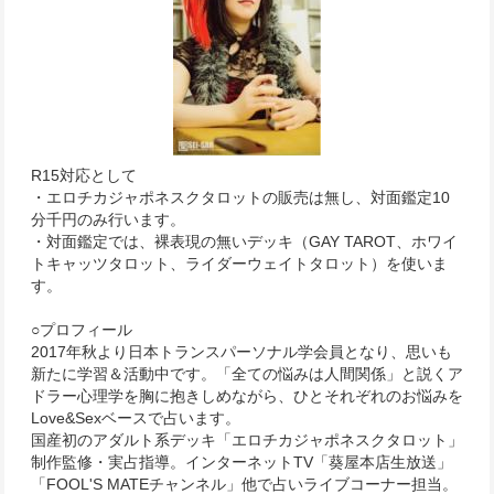
R15対応として
・エロチカジャポネスクタロットの販売は無し、対面鑑定10
分千円のみ行います。
・対面鑑定では、裸表現の無いデッキ（GAY TAROT、ホワイ
トキャッツタロット、ライダーウェイトタロット）を使いま
す。
○プロフィール
2017年秋より日本トランスパーソナル学会員となり、思いも
新たに学習＆活動中です。「全ての悩みは人間関係」と説くア
ドラー心理学を胸に抱きしめながら、ひとそれぞれのお悩みを
Love&Sexベースで占います。
国産初のアダルト系デッキ「エロチカジャポネスクタロット」
制作監修・実占指導。インターネットTV「葵屋本店生放送」
「FOOL'S MATEチャンネル」他で占いライブコーナー担当。