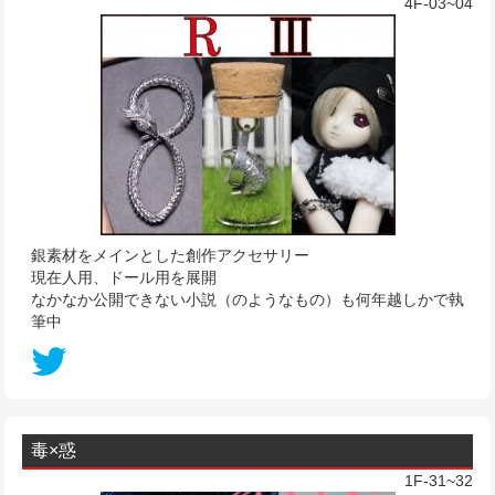
4F-03~04
銀素材をメインとした創作アクセサリー
現在人用、ドール用を展開
なかなか公開できない小説（のようなもの）も何年越しかで執
筆中
毒×惑
1F-31~32