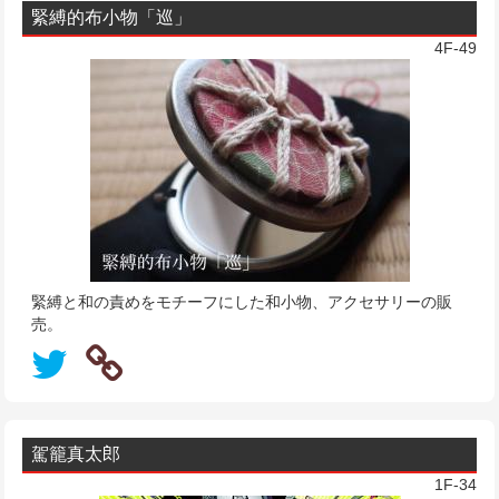
緊縛的布小物「巡」
4F-49
緊縛と和の責めをモチーフにした和小物、アクセサリーの販
売。
駕籠真太郎
1F-34