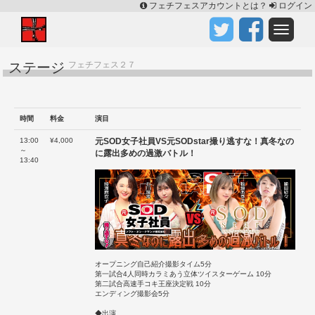
フェチフェスアカウントとは？
ログイン
ステージ
フェチフェス２７
時間
料金
演目
13:00
¥4,000
元SOD女子社員VS元SODstar撮り逃すな！真冬なの
～
に露出多めの過激バトル！
13:40
オープニング自己紹介撮影タイム5分
第一試合4人同時カラミあう立体ツイスターゲーム 10分
第二試合高速手コキ王座決定戦 10分
エンディング撮影会5分
◆出演