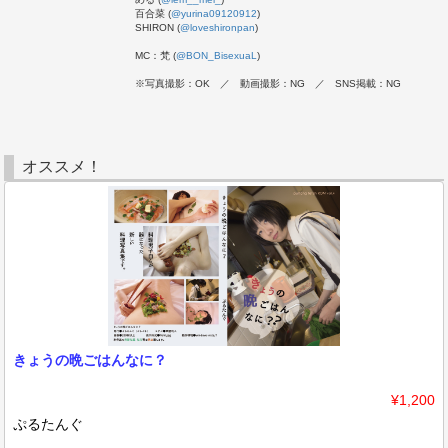
百合菜 (
@yurina09120912
)
SHIRON (
@loveshironpan
)
MC：梵 (
@BON_BisexuaL
)
※写真撮影：OK ／ 動画撮影：NG ／ SNS掲載：NG
オススメ！
きょうの晩ごはんなに？
¥1,200
ぷるたんぐ