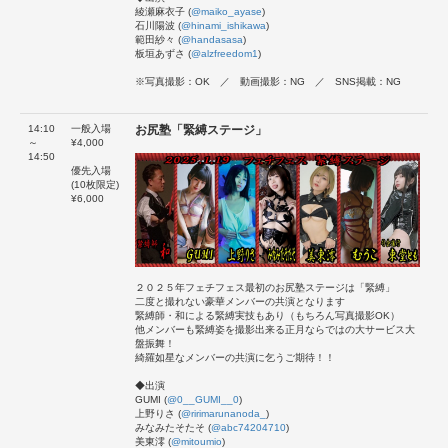
綾瀬麻衣子 (
@maiko_ayase
)
石川陽波 (
@hinami_ishikawa
)
範田紗々 (
@handasasa
)
板垣あずさ (
@alzfreedom1
)
※写真撮影：OK ／ 動画撮影：NG ／ SNS掲載：NG
14:10
一般入場
お尻塾「緊縛ステージ」
～
¥4,000
14:50
優先入場
(10枚限定)
¥6,000
２０２５年フェチフェス最初のお尻塾ステージは「緊縛」
二度と撮れない豪華メンバーの共演となります
緊縛師・和による緊縛実技もあり（もちろん写真撮影OK）
他メンバーも緊縛姿を撮影出来る正月ならではの大サービス大
盤振舞！
綺羅如星なメンバーの共演に乞うご期待！！
◆出演
GUMI (
@0__GUMI__0
)
上野りさ (
@ririmarunanoda_
)
みなみたそたそ (
@abc74204710
)
美東澪 (
@mitoumio
)