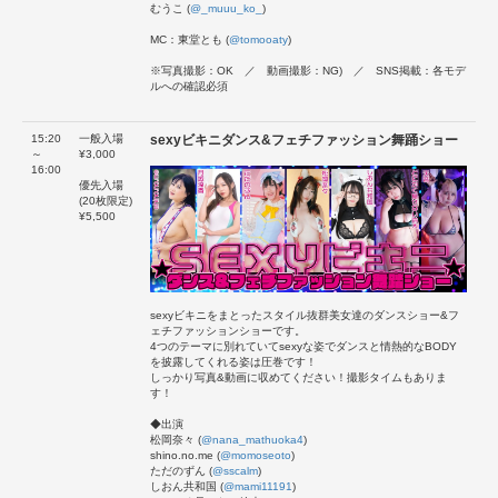
むうこ (
@_muuu_ko_
)
MC：東堂とも (
@tomooaty
)
※写真撮影：OK ／ 動画撮影：NG) ／ SNS掲載：各モデ
ルへの確認必須
15:20
一般入場
sexyビキニダンス&フェチファッション舞踊ショー
～
¥3,000
16:00
優先入場
(20枚限定)
¥5,500
sexyビキニをまとったスタイル抜群美女達のダンスショー&フ
ェチファッションショーです。
4つのテーマに別れていてsexyな姿でダンスと情熱的なBODY
を披露してくれる姿は圧巻です！
しっかり写真&動画に収めてください！撮影タイムもありま
す！
◆出演
松岡奈々 (
@nana_mathuoka4
)
shino.no.me (
@momoseoto
)
ただのずん (
@sscalm
)
しおん共和国 (
@mami11191
)