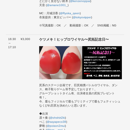
とにかく見せない鈴木 (
@kenzenoppai
)
天音 (
@amane1001_
)
MC：月城涼香 (
@Ryoka_qeen
)
衣装提供：東京ビッパー (
@tokyovipper
)
※写真撮影：OK ／ 動画撮影：OK ／ SNS掲載：NG
16:30
¥3,000
ケツメキ！ヒップロワイヤル〜尻拓記念日〜
～
17:10
尻系のステージ企画です、巨尻相撲バトルロワイヤル、ダン
ス、椅子取りゲーム等予定しております！。
グルーブショットタイム有、出演者全員の尻拓プレゼント
有！。
今、最もフィジカルで最もプリミティブで最もフェティッシュ
なくびれ巨尻を決めたいと思います。
◆出演
凛々奏 (
@ohshiri2ki
)
ぺこ (
@sayapeco38
)
夢唯 (
@poison2mui
)
める (
@lem__mel_
)