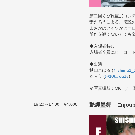
第二回くびれ巨尻コン
妻たろうによる、伝説
まさかのアイツがヒー
前作を観てない方でも
◆入場者特典
入場者全員にヒーロー
◆出演
秋山こはる (
@shima2_
たろう (
@10tarou25
)
※写真撮影：OK ／ 
16:20～17:00
¥4,000
艶縄墨舞 – Enjoub