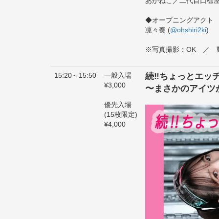
あかねこ／二代目口枷屋
◆オープニングアクト
凛々奏 (
@ohshiri2ki
)
※写真撮影：OK ／ 
15:20～15:50
一般入場
続‼ちょっとエッ
¥3,000
〜まさかのアイツ
優先入場
(15枚限定)
¥4,000