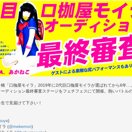
橋「口枷屋モイラ」2019年に2代目口枷屋モイラが選ばれてから6年…
オーディション最終審査ステージをフェチフェスにて開催。熱いバトル
を生で見届けて下さい！
suya
)
ラ (
@mekemon
)