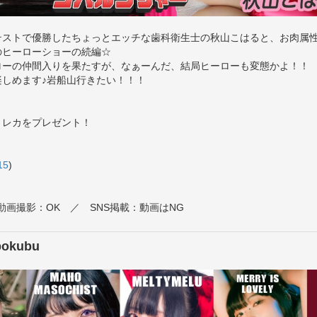
テストで優勝したちょっとエッチな歯科衛生士の秋山こはると、お肉属
のヒーローショーの続編☆
ローの仲間入りを果たすが、なぁーんだ、結局ヒーローも変態かよ！！
楽しめます♪岩船山行きたい！！！
トレカをプレゼント！
15
)
動画撮影：OK ／ SNS掲載：動画はNG
okubu