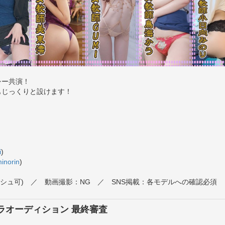
シー共演！
もじっくりと設けます！
i
)
inorin
)
ッシュ可) ／ 動画撮影：NG ／ SNS掲載：各モデルへの確認必須
ラオーディション 最終審査