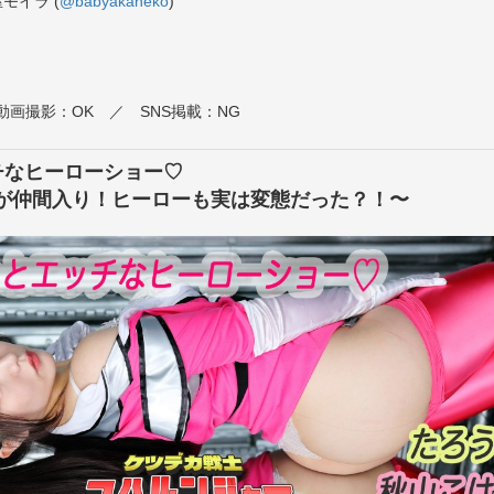
モイラ (
@babyakaneko
)
動画撮影：OK ／ SNS掲載：NG
チなヒーローショー♡
が仲間入り！ヒーローも実は変態だった？！〜