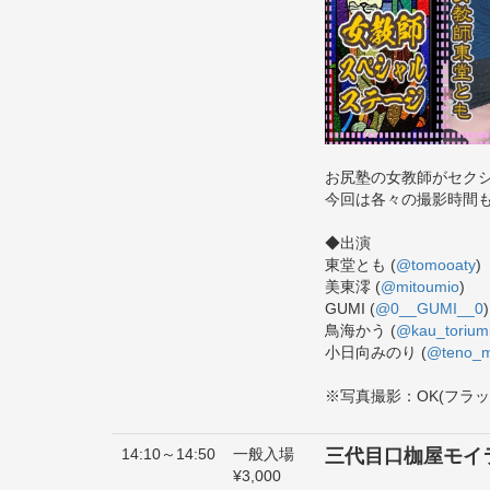
お尻塾の女教師がセク
今回は各々の撮影時間
◆出演
東堂とも (
@tomooaty
)
美東澪 (
@mitoumio
)
GUMI (
@0__GUMI__0
)
鳥海かう (
@kau_torium
小日向みのり (
@teno_m
※写真撮影：OK(フラ
14:10～14:50
一般入場
三代目口枷屋モイ
¥3,000