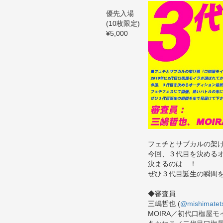
優先入場
(10枚限定)
¥5,000
フェチとサブカルの架け
今回、３代目を決める
決まるのは…！
ぜひ３代目誕生の瞬間
◆審査員
三嶋哲也 (
@mishimatet
MOIRA／初代口枷屋モイ