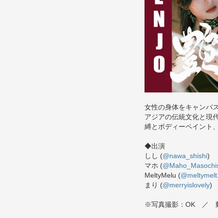
女性の身体をキャンバ
アジアの伝統文化と現
縛とボディーペイント
◆出演
しし (
@nawa_shishi
)
マホ (
@Maho_Masochis
MeltyMelu (
@meltymelt
まり (
@merryislovely
)
※写真撮影：OK ／ 