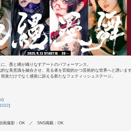
スに、墨と縄が織りなすアートのパフォーマンス。
代的な美意識を融合させ、見る者を官能的かつ芸術的な世界へと誘います
、視覚だけでなく感覚に訴える新たなフェティッシュステージ。
t
)
1022
)
動画撮影：OK ／ SNS掲載：OK