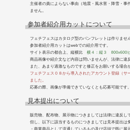
主催者の責によらない事由（地震・風水害・降雪・事
ません。
参加者紹介用カットについて
フェチフェスはカタログ型のパンフレットは作りませ
参加者紹介用カットはwebでの紹介用です。
サイト表示の都合上、縦横比
横４：縦３ 800x60
商品画像や紹介文など内容は問いませんが、法律に違
また、あまり過激なものですと修正をお願いする場合
フェチフェス０８から導入されたアカウント登録（サ
ました。
応募の際、画像が準備できていなくとも応募可能です
見本提出について
販売物、配布物、展示物につきましては法律に違反し
但し、以下に該当するものにつきましては見本提出は
・商業商品として流通しているもの及び店頭で既に展