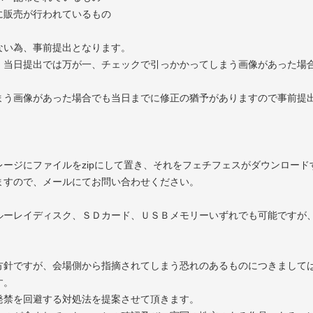
に販売が行われているもの
ない為、事前提出となります。
、当日提出では万が一、チェックで引っかかってしまう画像があった場
まう画像があった場合でも当日までに修正の猶予がありますので事前提
ージにファイルをzipにして置き、それをフェチフェスがダウンロード
ますので、メールにてお問い合わせください。
ルーレイディスク、ＳＤカード、ＵＳＢメモリーいずれでも可能ですが
方針ですが、会場側から指摘されてしまう恐れのあるものにつきまして
す。
発禁を回避する対処法を提案させて頂きます。