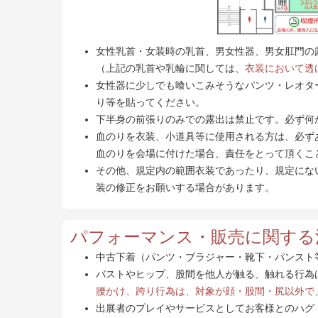
女性乳首・女装時の乳首、男女性器、男女肛門の
（上記の乳首や乳輪に関しては、
衣装において透
女性器に少しでも喰いこみそうなパンツ・レオタ
り等を貼ってください。
下半身の前張りのみでの露出は禁止です。必ず何
血のりを衣装、小道具等に使用される方は、必ず
血のりを会場に付けた場合、責任をとって頂くこ
その他、規定内の範囲衣装であったり、規定にな
装の修正をお願いする場合があります。
パフォーマンス・販売に関する
中古下着（パンツ・ブラジャー・靴下・パンスト
バストやヒップ、股間を他人が触る、触れる行為
腰かけ、跨り行為は、対象が顔・股間・尻以外で
出展者のプレイやサービスとしてお客様とのハグ