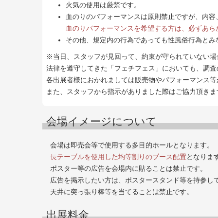
火気の使用は厳禁です。
血のりのパフォーマンスは原則禁止ですが、内容
血のりパフォーマンスを希望する方は、必ずあら
その他、規定内の行為であっても性風俗行為とみ
※当日、スタッフが見回って、約束が守られていない場
法律を遵守してきた「フェチフェス」においても、調査
各出展者様におかれましては販売物やパフォーマンス等
また、スタッフから指示がありました際はご協力頂きま
会場イメージについて
会場は即売会等で使用する多目的ホールとなります。
長テーブルを使用した均等割りのブース配置
となりま
ポスター等の広告を会場内に貼ることは禁止です。
広告を掲示したい方は、ポスタースタンド等を持参し
天井に突っ張り棒等を当てることは禁止です。
出展料金