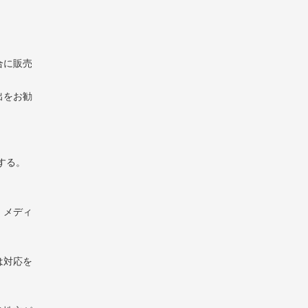
合に販売
出をお勧
する。
、メディ
は対応を