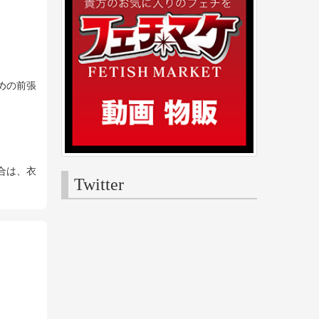
めの前張
。
合は、衣
Twitter