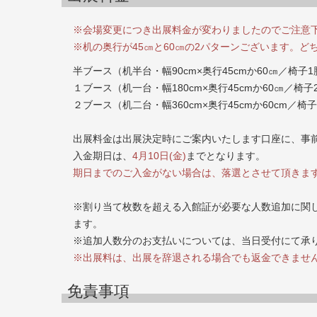
※会場変更につき出展料金が変わりましたのでご注意
※机の奥行が45㎝と60㎝の2パターンございます。
半ブース（机半台・幅90cm×奥行45cmか60㎝／椅子1
１ブース（机一台・幅180cm×奥行45cmか60㎝／椅子2
２ブース（机二台・幅360cm×奥行45cmか60cm／椅子
出展料金は出展決定時にご案内いたします口座に、事
入金期日は、
4月10日(金)
までとなります。
期日までのご入金がない場合は、落選とさせて頂きま
※割り当て枚数を超える入館証が必要な人数追加に関し
ます。
※追加人数分のお支払いについては、当日受付にて承
※出展料は、出展を辞退される場合でも返金できませ
免責事項